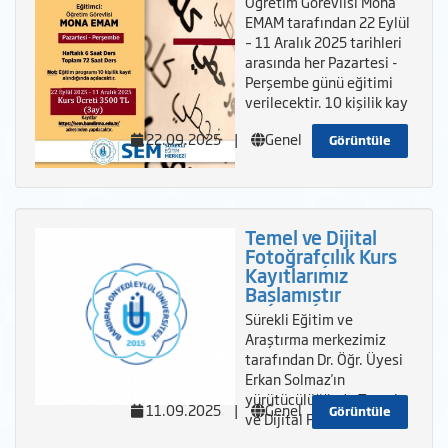
Öğretim Görevlisi Mona
EMAM tarafından 22 Eylül
– 11 Aralık 2025 tarihleri
arasında her Pazartesi -
Perşembe günü eğitimi
verilecektir. 10 kişilik kay
22.09.2025
|
Genel
Görüntüle
Temel ve Dijital
Fotoğrafçılık Kurs
Kayıtlarımız
Başlamıştır
Sürekli Eğitim ve
Araştırma merkezimiz
tarafından Dr. Öğr. Üyesi
Erkan Solmaz'ın
yürütücülüğünde Temel
11.09.2025
|
Genel
Görüntüle
ve Dijital Fotoğraf&cce