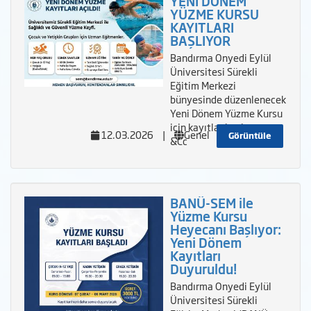
YENİ DÖNEM
YÜZME KURSU
KAYITLARI
BAŞLIYOR
Bandırma Onyedi Eylül
Üniversitesi Sürekli
Eğitim Merkezi
bünyesinde düzenlenecek
Yeni Dönem Yüzme Kursu
için kayıtlar başlamıştır.
12.03.2026
|
Genel
Görüntüle
&Cc
BANÜ-SEM ile
Yüzme Kursu
Heyecanı Başlıyor:
Yeni Dönem
Kayıtları
Duyuruldu!
Bandırma Onyedi Eylül
Üniversitesi Sürekli