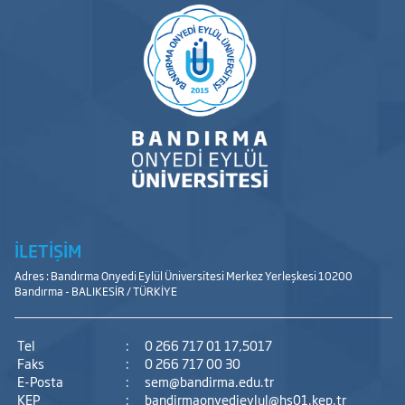
İLETİŞİM
Adres : Bandırma Onyedi Eylül Üniversitesi Merkez Yerleşkesi 10200
Bandırma - BALIKESİR / TÜRKİYE
Tel
:
0 266 717 01 17,5017
Faks
:
0 266 717 00 30
E-Posta
:
sem@bandirma.edu.tr
KEP
:
bandirmaonyedieylul@hs01.kep.tr