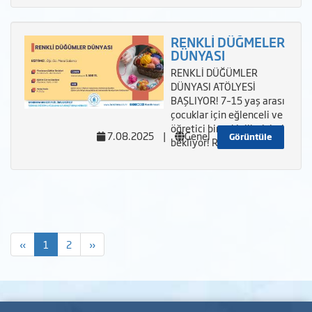
RENKLİ DÜĞMELER
DÜNYASI
RENKLİ DÜĞÜMLER
DÜNYASI ATÖLYESİ
BAŞLIYOR! 7–15 yaş arası
çocuklar için eğlenceli ve
öğretici bir etkinlik sizleri
7.08.2025
|
Genel
Görüntüle
bekliyor! Renkli
«
1
2
»