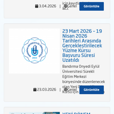
için kayıtlar başlamıştır.
3.04.2026
|
Genel
Görüntüle
&Cc
23 Mart 2026 – 19
Nisan 2026
Tarihleri Arasında
Gerçekleştirilecek
Yüzme Kursu
Başvuru Süresi
Uzatıldı
Bandırma Onyedi Eylül
Üniversitesi Sürekli
Eğitim Merkezi
bünyesinde düzenlenecek
olan Yeni Dönem Yüzme
23.03.2026
|
Genel
Görüntüle
Kursu için başvuru s&uum