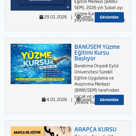
Eğitim Merkezi (BANÜ-
SEM), 2026 yılı Şubat ayı
yüzme kursu takvimini
29.01.2026
|
Genel
Görüntüle
yayımladı. Üniversitemiz
BANÜSEM Yüzme
Eğitimi Kursu
Başlıyor
Bandırma Onyedi Eylül
Üniversitesi Sürekli
Eğitim Uygulama ve
Araştırma Merkezi
(BANÜSEM) tarafından
çocuk ve yetişkinlere
4.01.2026
|
Genel
Görüntüle
yönelik Yüzme Eğitim
ARAPÇA KURSU