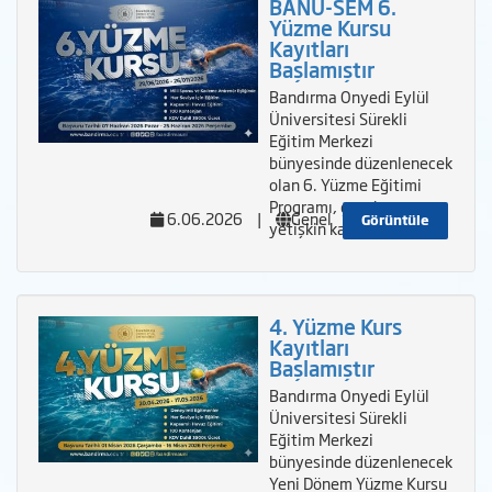
BANÜ-SEM 6.
Yüzme Kursu
Kayıtları
Başlamıştır
Bandırma Onyedi Eylül
Üniversitesi Sürekli
Eğitim Merkezi
bünyesinde düzenlenecek
olan 6. Yüzme Eğitimi
Programı, çocuk ve
6.06.2026
|
Genel
Görüntüle
yetişkin katılımcıla
4. Yüzme Kurs
Kayıtları
Başlamıştır
Bandırma Onyedi Eylül
Üniversitesi Sürekli
Eğitim Merkezi
bünyesinde düzenlenecek
Yeni Dönem Yüzme Kursu