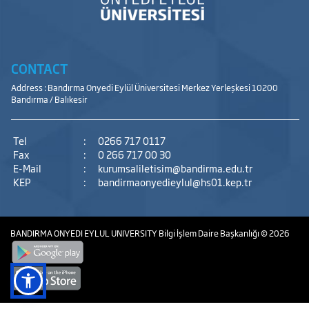
CONTACT
Address : Bandırma Onyedi Eylül Üniversitesi Merkez Yerleşkesi 10200
Bandırma / Balıkesir
Tel
:
0266 717 0117
Fax
:
0 266 717 00 30
E-Mail
:
kurumsaliletisim@bandirma.edu.tr
KEP
:
bandirmaonyedieylul@hs01.kep.tr
BANDIRMA ONYEDI EYLUL UNIVERSITY
Bilgi İşlem Daire Başkanlığı
© 2026